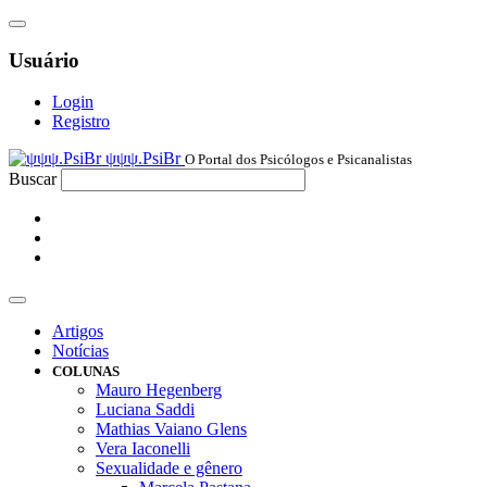
Usuário
Login
Registro
ψψψ.PsiBr
O Portal dos Psicólogos e Psicanalistas
Buscar
Artigos
Notícias
COLUNAS
Mauro Hegenberg
Luciana Saddi
Mathias Vaiano Glens
Vera Iaconelli
Sexualidade e gênero