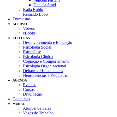
Marcela Pastana
Daniela Smid
Katia Rubio
Reinaldo Lobo
Entrevistas
ACERVO
Vídeos
eBooks
LEITURAS
Desenvolvimento e Educação
Psicologia Social
Psicanálise
Psicologia Clínica
Cognição e Comportamento
Psicologia Organizacional
Debates e Humanidades
Neurociências e Psiquiatria
AGENDA
Eventos
Cursos
Divulgação
Concursos
MURAL
Aluguel de Salas
Vagas de Trabalho