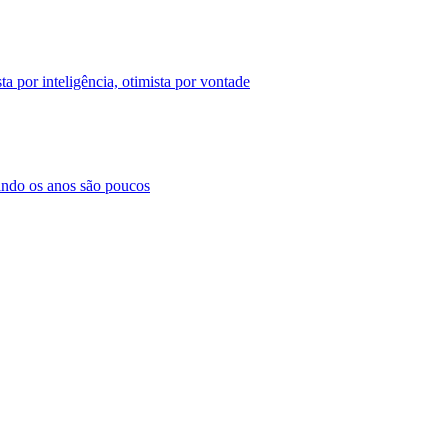
a por inteligência, otimista por vontade
ando os anos são poucos