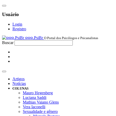
Usuário
Login
Registro
ψψψ.PsiBr
O Portal dos Psicólogos e Psicanalistas
Buscar
Artigos
Notícias
COLUNAS
Mauro Hegenberg
Luciana Saddi
Mathias Vaiano Glens
Vera Iaconelli
Sexualidade e gênero