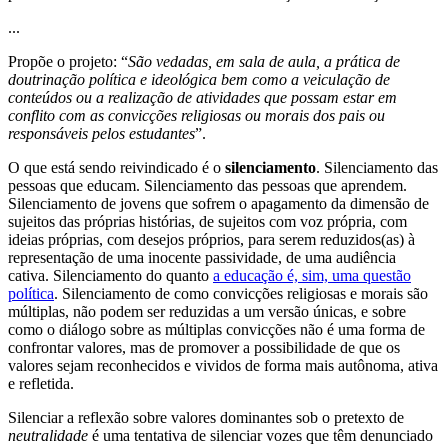
...
Propõe o projeto: “
São vedadas, em sala de aula, a prática de
doutrinação política e ideológica bem como a veiculação de
conteúdos ou a realização de atividades que possam estar em
conflito com as convicções religiosas ou morais dos pais ou
responsáveis pelos estudantes
”.
O que está sendo reivindicado é o
silenciamento
. Silenciamento das
pessoas que educam. Silenciamento das pessoas que aprendem.
Silenciamento de jovens que sofrem o apagamento da dimensão de
sujeitos das próprias histórias, de sujeitos com voz própria, com
ideias próprias, com desejos próprios, para serem reduzidos(as) à
representação de uma inocente passividade, de uma audiência
cativa. Silenciamento do quanto
a educação é, sim, uma questão
política
. Silenciamento de como convicções religiosas e morais são
múltiplas, não podem ser reduzidas a um versão únicas, e sobre
como o diálogo sobre as múltiplas convicções não é uma forma de
confrontar valores, mas de promover a possibilidade de que os
valores sejam reconhecidos e vividos de forma mais autônoma, ativa
e refletida.
Silenciar a reflexão sobre valores dominantes sob o pretexto de
neutralidade
é uma tentativa de silenciar vozes que têm denunciado