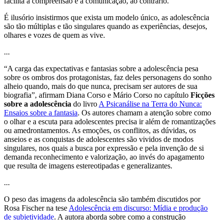
facilita a compreensão e a comunicação, ao contrário.
É ilusório insistirmos que exista um modelo único, as adolescência
são tão múltiplas e tão singulares quando as experiências, desejos,
olhares e vozes de quem as vive.
...
“A carga das expectativas e fantasias sobre a adolescência pesa
sobre os ombros dos protagonistas, faz deles personagens do sonho
alheio quando, mais do que nunca, precisam ser autores de sua
biografia”, afirmam Diana Corso e Mário Corso no capítulo
Ficções
sobre a adolescência
do livro
A Psicanálise na Terra do Nunca:
Ensaios sobre a fantasia
. Os autores chamam a atenção sobre como
o olhar e a escuta para adolescentes precisa ir além de romantizações
ou amedrontamentos. As emoções, os conflitos, as dúvidas, os
anseios e as conquistas de adolescentes são vividos de modos
singulares, nos quais a busca por expressão e pela invenção de si
demanda reconhecimento e valorização, ao invés do apagamento
que resulta de imagens estereotipadas e generalizantes.
...
O peso das imagens da adolescência são também discutidos por
Rosa Fischer na tese
Adolescência em discurso: Mídia e produção
de subjetividade
. A autora aborda sobre como a construção