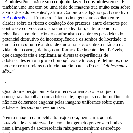
“A adolescência não é só o conjunto das vida dos adolescentes. É
também uma imagem ou uma série de imagens que muito pesa sobre
a vida dos adolescentes”, afirma Contardo Calligaris (p. 35) no livro
A Adolescência
. Em meio há tantas imagens que oscilam entre
alardes sobre os riscos e exaltação dos prazeres, entre clamores por
controle e convocações para que se divirtam, entre o temor da
rebeldia e a condenação do conformismo e entre os pesadelos do
potencial destrutivo da inconsequência e os sonhos de liberdade, o
que há em comum é a ideia de que a transição entre a infância e a
vida adulta carregaria traços uniformes, facilmente identificáveis,
que categorizaria e explicaria as diversas experiências de
adolescentes em um grupo homogêneo de traços pré-definidos, que
podem ser resumidos no início padrão para as frases “
Adolescentes
são...
”
...
Quando me perguntam sobre uma recomendação para quem
começará a trabalhar com adolescente, logo penso na importância de
não nos deixarmos enganar pelas imagens uniformes sobre quem
adolescentes são ou deveriam ser.
Nem a imagem da rebeldia transgressora, nem a imagem da
passividade desinteressada; nem a imagem do prazer sem limites,
nem a imagem da aborrescência rabugenta: nenhum estereótipo