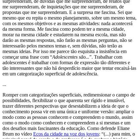
surpreenderam, de dúvidas que me surpreenderam, de relatos que
me surpreenderam, de inquietações que me surpreenderam, de
propostas que me surpreenderam. E a surpresa me fascina. Sei que
mesmo que eu repita o mesmo planejamento, sobre um mesmo tema,
com os mesmos objetivos e as mesmas atividades: nada acontecerá
da mesma forma. Me fascina como podem ter a mesma cidade,
morar na mesma cidade e estudarem na mesma escola, mas não
darão as mesmas respostas, não farão as mesmas perguntas, não se
interessarão pelos mesmos temas e, sem dúvidas, não terão as
mesmas ideias. Por isso me parece tão esquisita a insistência em
começar uma frase com “
Adolescentes são...
”. Trabalhar com
adolescentes é trabalhar com formas de expressão tão diferentes e
tão interessantes que não há desperdício maior que tentar encaixá-las
em um categorização superficial de adolescência.
...
Romper com categorizações superficiais, redimensionar o campo de
possibilidades, flexibilizar o que aparenta ser rígido e imutável,
trazer diferentes perspectivas que desestabilizem a ideia de que o
conhecimento possa vir em uma única e uniforme versão: ampliar o
modo como as pessoas conhecem e compreendem o mundo, assim
como o modo como conhecem e compreendem a si mesmas e um
dos desafios mais fascinantes da educação. Como defende Eliane
Brum no vídeo
Ecos da cidade na voz dos jovens
: “(...) para mim, o