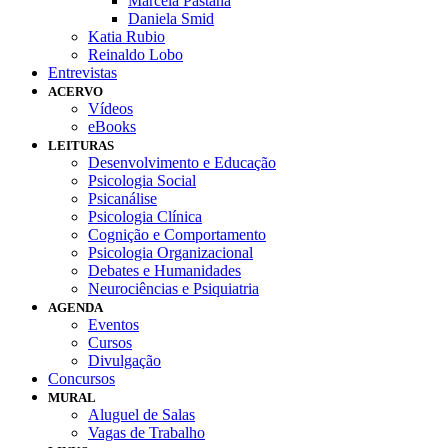
Marcela Pastana
Daniela Smid
Katia Rubio
Reinaldo Lobo
Entrevistas
ACERVO
Vídeos
eBooks
LEITURAS
Desenvolvimento e Educação
Psicologia Social
Psicanálise
Psicologia Clínica
Cognição e Comportamento
Psicologia Organizacional
Debates e Humanidades
Neurociências e Psiquiatria
AGENDA
Eventos
Cursos
Divulgação
Concursos
MURAL
Aluguel de Salas
Vagas de Trabalho