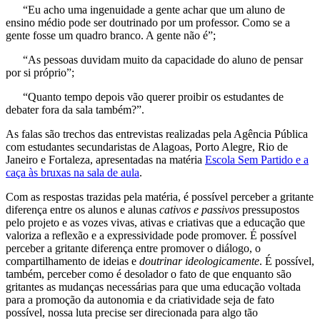
“Eu acho uma ingenuidade a gente achar que um aluno de
ensino médio pode ser doutrinado por um professor. Como se a
gente fosse um quadro branco. A gente não é”;
“As pessoas duvidam muito da capacidade do aluno de pensar
por si próprio”;
“Quanto tempo depois vão querer proibir os estudantes de
debater fora da sala também?”.
As falas são trechos das entrevistas realizadas pela Agência Pública
com estudantes secundaristas de Alagoas, Porto Alegre, Rio de
Janeiro e Fortaleza, apresentadas na matéria
Escola Sem Partido e a
caça às bruxas na sala de aula
.
Com as respostas trazidas pela matéria, é possível perceber a gritante
diferença entre os alunos e alunas
cativos e passivos
pressupostos
pelo projeto e as vozes vivas, ativas e criativas que a educação que
valoriza a reflexão e a expressividade pode promover. É possível
perceber a gritante diferença entre promover o diálogo, o
compartilhamento de ideias e
doutrinar ideologicamente
. É possível,
também, perceber como é desolador o fato de que enquanto são
gritantes as mudanças necessárias para que uma educação voltada
para a promoção da autonomia e da criatividade seja de fato
possível, nossa luta precise ser direcionada para algo tão