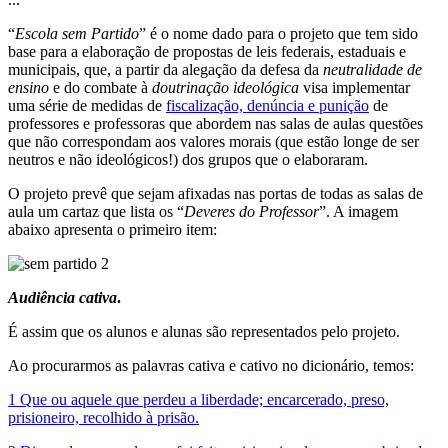
“
Escola sem Partido
” é o nome dado para o projeto que tem sido
base para a elaboração de propostas de leis federais, estaduais e
municipais, que, a partir da alegação da defesa da
neutralidade de
ensino
e do combate à
doutrinação ideológica
visa implementar
uma série de medidas de
fiscalização, denúncia e punição
de
professores e professoras que abordem nas salas de aulas questões
que não correspondam aos valores morais (que estão longe de ser
neutros e não ideológicos!) dos grupos que o elaboraram.
O projeto prevê que sejam afixadas nas portas de todas as salas de
aula um cartaz que lista os “
Deveres do Professor
”. A imagem
abaixo apresenta o primeiro item:
Audiência cativa
.
É assim que os alunos e alunas são representados pelo projeto.
Ao procurarmos as palavras cativa e cativo no dicionário, temos:
1 Que ou aquele que perdeu a liberdade; encarcerado, preso,
prisioneiro, recolhido à prisão.