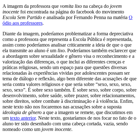
A imagem da professora que
vomita lixo
na cabeça do
jovem
inocente
foi encontrada na página do facebook do movimento
Escola Sem Partido
e analisada por Fernando Penna na matéria
O
ódio aos professores
.
Diante da imagem, poderíamos problematizar a forma depreciativa
como a professora que representa a Escola Pública é representada,
assim como poderíamos analisar criticamente a ideia de que o que
ela transmite ao aluno é um
lixo
. Poderíamos também esclarecer que
a abordagem sobre sexualidade e gênero visa o reconhecimento e a
valorização das diferenças, o que inclui as diferentes crenças e
práticas religiosas, sendo um espaço para que questões diversas
relacionadas às experiências vividas por adolescentes possam ser
tema de diálogo e reflexão, algo bem diferente das acusações de que
seria contra valores religiosos e que seria sobre “sexo, sexo, sexo,
sexo, sexo”. É sobre sexo também. É sobre sexo, sobre corpo, sobre
desenvolvimento, sobre saúde, sobre prazer, sobre relacionamentos,
sobre direitos, sobre combate à discriminação e à violência. Enfim,
neste texto não nos focaremos nas acusações sobre a suposta
ideologia de gênero
a que a imagem se remete, que discutimos em
um
texto anterior
. Neste texto, gostaríamos de nos focar no fato de o
aluno ter sido desenhado com uma cabeça cortada, vazia, sendo
nomeado como um
jovem inocente
.
...