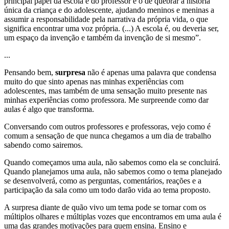
principal papel da escola e do professor é o de quebrar a história
única da criança e do adolescente, ajudando meninos e meninas a
assumir a responsabilidade pela narrativa da própria vida, o que
significa encontrar uma voz própria. (...) A escola é, ou deveria ser,
um espaço da invenção e também da invenção de si mesmo”.
...
Pensando bem,
surpresa
não é apenas uma palavra que condensa
muito do que sinto apenas nas minhas experiências com
adolescentes, mas também de uma sensação muito presente nas
minhas experiências como professora. Me surpreende como dar
aulas é algo que transforma.
Conversando com outros professores e professoras, vejo como é
comum a sensação de que nunca chegamos a um dia de trabalho
sabendo como sairemos.
Quando começamos uma aula, não sabemos como ela se concluirá.
Quando planejamos uma aula, não sabemos como o tema planejado
se desenvolverá, como as perguntas, comentários, reações e a
participação da sala como um todo darão vida ao tema proposto.
A surpresa diante de quão vivo um tema pode se tornar com os
múltiplos olhares e múltiplas vozes que encontramos em uma aula é
uma das grandes motivações para quem ensina. Ensino e