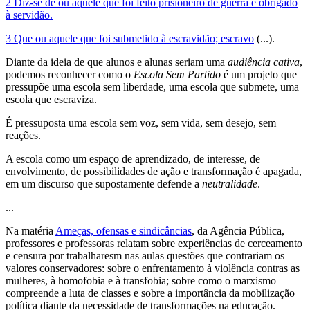
2 Diz-se de ou aquele que foi feito prisioneiro de guerra e obrigado
à servidão.
3 Que ou aquele que foi submetido à escravidão; escravo
(...).
Diante da ideia de que alunos e alunas seriam uma
audiência cativa
,
podemos reconhecer como o
Escola Sem Partido
é um projeto que
pressupõe uma escola sem liberdade, uma escola que submete, uma
escola que escraviza.
É pressuposta uma escola sem voz, sem vida, sem desejo, sem
reações.
A escola como um espaço de aprendizado, de interesse, de
envolvimento, de possibilidades de ação e transformação é apagada,
em um discurso que supostamente defende a
neutralidade
.
...
Na matéria
Ameças, ofensas e sindicâncias
, da Agência Pública,
professores e professoras relatam sobre experiências de cerceamento
e censura por trabalharesm nas aulas questões que contrariam os
valores conservadores: sobre o enfrentamento à violência contras as
mulheres, à homofobia e à transfobia; sobre como o marxismo
compreende a luta de classes e sobre a importância da mobilização
política diante da necessidade de transformações na educação.