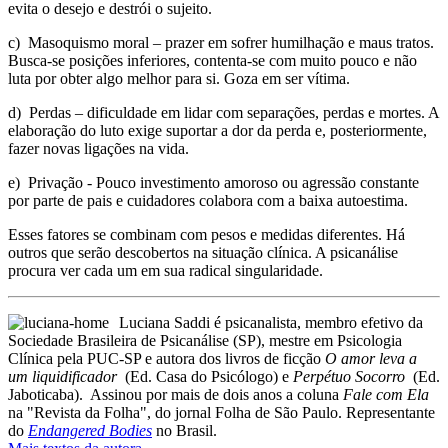
evita o desejo e destrói o sujeito.
c) Masoquismo moral – prazer em sofrer humilhação e maus tratos.
Busca-se posições inferiores, contenta-se com muito pouco e não
luta por obter algo melhor para si. Goza em ser vítima.
d) Perdas – dificuldade em lidar com separações, perdas e mortes. A
elaboração do luto exige suportar a dor da perda e, posteriormente,
fazer novas ligações na vida.
e) Privação - Pouco investimento amoroso ou agressão constante
por parte de pais e cuidadores colabora com a baixa autoestima.
Esses fatores se combinam com pesos e medidas diferentes. Há
outros que serão descobertos na situação clínica. A psicanálise
procura ver cada um em sua radical singularidade.
Luciana Saddi é psicanalista, membro efetivo da
Sociedade Brasileira de Psicanálise (SP), mestre em Psicologia
Clínica pela PUC-SP e autora dos livros de ficção
O amor leva a
um liquidificador
(Ed. Casa do Psicólogo) e
Perpétuo Socorro
(Ed.
Jaboticaba). Assinou por mais de dois anos a coluna
Fale com Ela
na "Revista da Folha", do jornal Folha de São Paulo. Representante
do
Endangered Bodies
no Brasil.