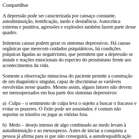
Compartilhar
A depressão pode ser caracterizada por cansaço constante,
autodiminuição, lentificação, medo e desistência. Autocritica
extrema e punitiva, agressões e explosões também fazem parte desse
quadro.
Inúmeras causas podem gerar os sintomas depressivos. Há causas
orgânicas que merecem cuidados psiquiátricos, há condições
psíquicas ligadas ao negativismo, que permitem que a depressão se
instale e reações emocionais do espectro do pessimismo frente aos
acontecimentos da vida.
Somente a observação minuciosa do paciente permite a construção
de um diagnóstico singular, capaz de discriminar as variáveis
envolvidas nesse quadro. Mesmo assim, alguns fatores não devem
ser menosprezados em boa parte dos sintomas depressivos:
a) Culpa – o sentimento de culpa leva o sujeito a buscar o fracasso e
evitar os prazeres. O êxito pode ser assustador, é comum não
suportar os triunfos ou jogar as vitórias fora.
b) Medo – desejo intenso de algo combinado ao medo levam à
autodiminuição e ao menosprezo. Antes de iniciar a conquista a
pessoa já afirma para si que não conseguirá, a autodesqualificação