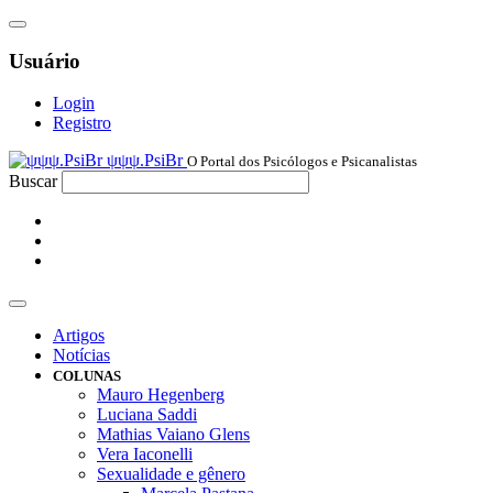
Usuário
Login
Registro
ψψψ.PsiBr
O Portal dos Psicólogos e Psicanalistas
Buscar
Artigos
Notícias
COLUNAS
Mauro Hegenberg
Luciana Saddi
Mathias Vaiano Glens
Vera Iaconelli
Sexualidade e gênero