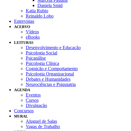
Marcela Pastana
Daniela Smid
Katia Rubio
Reinaldo Lobo
Entrevistas
ACERVO
Vídeos
eBooks
LEITURAS
Desenvolvimento e Educação
Psicologia Social
Psicanálise
Psicologia Clínica
Cognição e Comportamento
Psicologia Organizacional
Debates e Humanidades
Neurociências e Psiquiatria
AGENDA
Eventos
Cursos
Divulgação
Concursos
MURAL
Aluguel de Salas
Vagas de Trabalho