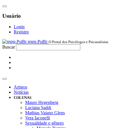
Usuário
Login
Registro
ψψψ.PsiBr
O Portal dos Psicólogos e Psicanalistas
Buscar
Artigos
Notícias
COLUNAS
Mauro Hegenberg
Luciana Saddi
Mathias Vaiano Glens
Vera Iaconelli
Sexualidade e gênero