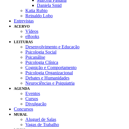
Marcela Pastana
Daniela Smid
Katia Rubio
Reinaldo Lobo
Entrevistas
ACERVO
Vídeos
eBooks
LEITURAS
Desenvolvimento e Educação
Psicologia Social
Psicanálise
Psicologia Clínica
Cognição e Comportamento
Psicologia Organizacional
Debates e Humanidades
Neurociências e Psiquiatria
AGENDA
Eventos
Cursos
Divulgação
Concursos
MURAL
Aluguel de Salas
Vagas de Trabalho