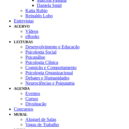
Marcela Pastana
Daniela Smid
Katia Rubio
Reinaldo Lobo
Entrevistas
ACERVO
Vídeos
eBooks
LEITURAS
Desenvolvimento e Educação
Psicologia Social
Psicanálise
Psicologia Clínica
Cognição e Comportamento
Psicologia Organizacional
Debates e Humanidades
Neurociências e Psiquiatria
AGENDA
Eventos
Cursos
Divulgação
Concursos
MURAL
Aluguel de Salas
Vagas de Trabalho