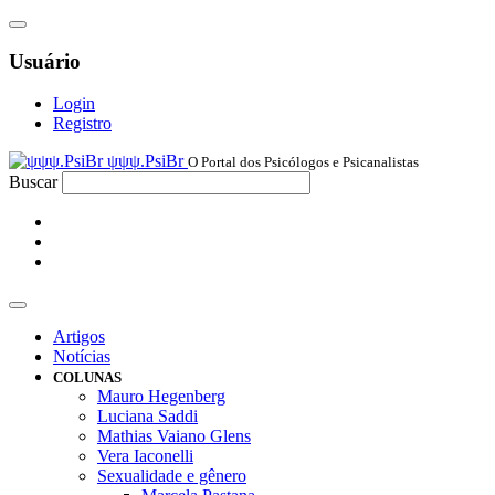
Usuário
Login
Registro
ψψψ.PsiBr
O Portal dos Psicólogos e Psicanalistas
Buscar
Artigos
Notícias
COLUNAS
Mauro Hegenberg
Luciana Saddi
Mathias Vaiano Glens
Vera Iaconelli
Sexualidade e gênero